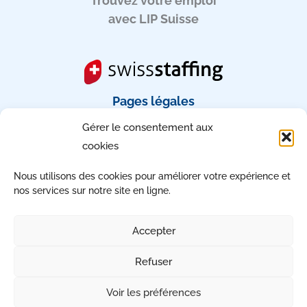
Trouvez votre emploi
avec LIP Suisse
Pages légales
Gérer le consentement aux
Mentions légales
cookies
CGU
RGPD
Nous utilisons des cookies pour améliorer votre expérience et
Gérez votre consentement
nos services sur notre site en ligne.
Accessibilité : non conforme
Accepter
Refuser
Copyright © 2026 | Tous droits réservés
Voir les préférences