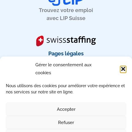
Trouvez votre emploi
avec LIP Suisse
Pages légales
Gérer le consentement aux
Mentions légales
cookies
CGU
RGPD
Nous utilisons des cookies pour améliorer votre expérience et
Gérez votre consentement
nos services sur notre site en ligne.
Accessibilité : non conforme
Accepter
Refuser
Copyright © 2026 | Tous droits réservés