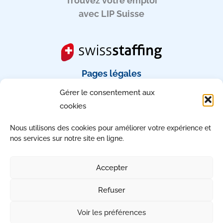
Trouvez votre emploi
avec LIP Suisse
Pages légales
Gérer le consentement aux
Mentions légales
cookies
CGU
RGPD
Nous utilisons des cookies pour améliorer votre expérience et
Gérez votre consentement
nos services sur notre site en ligne.
Accessibilité : non conforme
Accepter
Refuser
Copyright © 2026 | Tous droits réservés
Voir les préférences